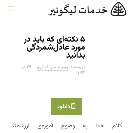
۵ نکته‌ای که باید در
مورد عادل‌شمردگی
بدانید
نویسنده:
ویلیام سی. گادفِرِی
—
۲۹ می
۲۰۲۳
دانلود
کلام خدا به وضوح آموزه‌ی ارزشمند