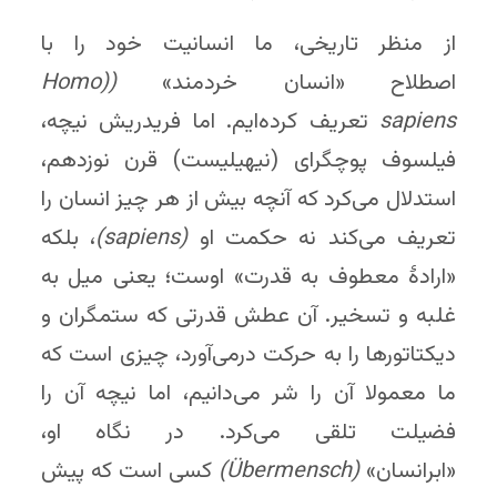
از منظر تاریخی، ما انسانیت خود را با
اصطلاح «انسان خردمند»
(
(Homo
sapiens
تعریف کرده‌ایم. اما فریدریش نیچه،
فیلسوف پوچ­گرای (نیهیلیست) قرن نوزدهم،
استدلال می‌کرد که آنچه بیش از هر چیز انسان را
تعریف می‌کند نه حکمت او
(
sapiens
)
،
بلکه
«ارادهٔ معطوف به قدرت» اوست؛ یعنی میل به
غلبه و تسخیر. آن عطش قدرتی که ستمگران و
دیکتاتورها را به حرکت درمی‌آورد، چیزی است که
ما معمولا آن را شر می‌دانیم، اما نیچه آن را
فضیلت تلقی می‌کرد. در نگاه او،
«ابرانسان»
(
bermensch
Ü
)
کسی است که پیش