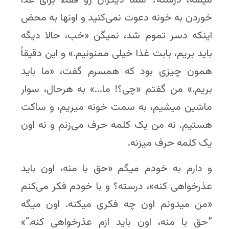
خوردن به خونه دعوت نمی‌کنید و اونها به محض
اینکه دسر تموم شد، نمیگن «خب، حالا دیگه
باید بریم، بابت غذا خیلی ممنونیم.» و این دقیقاً
همون چیزی بود که همسرم گفت، «ما باید
بریم.» من گفتم «چی؟! ما...» به هرحال، سوار
ماشین میشیم، به سمت خونه میریم، و ساکت
هستیم. نه من یک کلمه حرف می‌زنم و نه اون
یک کلمه حرف میزنه.
و دارم به خودم میگم «حق با منه، اون باید
عذرخواهی کنه»، درسته؟ و با خودم فکر می‌کنم
«من میدونم اون چه فکری میکنه. اون میگه
”حق با منه، اون باید ازم عذرخواهی کنه.“»