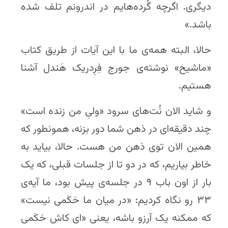
دیگری. اگرچه گُرده‌هایم در اندرونم تلف شده
باشد.»
حالا، البته همه‌ی ما با این آیات از طریق کتاب
«ماشیح» نوشته‌ی جورج فِرِدریک هَندل آشنا
هستیم.
و شاید الان نُت‌های سرود «ولیِ من زنده است»
چند دقیقه‌ای در ذهن شما دور بزنه، همونطور که
همین الان توی ذهن من هست. حالا، بیاید به
خاطر بیاریم، که در دو تا از جلسات قبلی، که یک
بار از اون باب ۹ در جلسه‌ی پیش بود، ما آیه‌ی
۳۳ رو نگاه کردیم: «در میان ما حَکَمی نیست»
که ممکنه یک آرزو باشه، یعنی «ای کاش حَکَمی