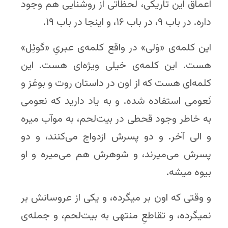
اعماق این تاریکی، لحظاتی از روشنایی هم وجود
داره. در باب ۹، در باب ۱۶، و اینجا در باب ۱۹.
این کلمه‌ی «وَلی» در واقع کلمه‌ی عبریِ «گوئِل»
هست. این کلمه‌ی خیلی ویژه‌ای هست. این
کلمه‌ای هست که از اون در داستان روت و بوعَز و
نَعومی استفاده شده. و به یاد دارید که نعومی
به خاطر وجود قحطی در بیت‌لحم، به موآب میره
و الی آخر. و دو پسرش ازدواج می‌کنند، و دو
پسرش می‌میرند، و شوهرش هم می‌میره و او
بیوه میشه.
و وقتی که اون بر میگرده، و یکی از عروسانش بر
نمیگرده، و تقاطعِ منتهی به بیت‌لحم، و جمله‌ی