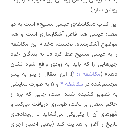
بخشد (یعنی ریشه‌ی روحانی این آشوب‌ها را بر ما
روشن سازد).
این کتاب «مکاشفه‌ی عیسی مسیح» است به دو
معنا: عیسی هم فاعل آشکارسازی است و هم
موضوع آشکارشده. نخست، «خدا» این مکاشفه
را به عیسی مسیح عطا کرد «تا به بندگان خود
چیزهایی را که باید به زودی واقع شود نشان
دهد» (
مکاشفه ۱: ۱
). این انتقال از پدر به پسرِ
مجسم‌شده در
مکاشفه ۴
و ۵ به صورت نمایشی
به تصویر کشیده شده است، جایی که بره از
حاکم متعال بر تخت، طوماری دریافت می‌کند و
مُهرهای آن را یکی‌یکی می‌گشاید تا رویدادهای
تاریخ را آغاز و هدایت کند (یعنی اختیار اجرای