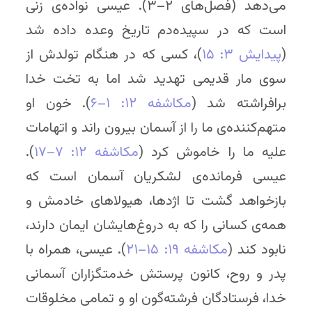
می‌دهد (فصل‌های ۲–۳). عیسی نواده‌ی زنی
است که در سپیده‌دم تاریخ وعده داده شد
(
پیدایش ۳: ۱۵
)، کسی که در هنگام تولدش از
سوی مار قدیمی تهدید شد اما به تخت خدا
برافراشته شد (
مکاشفه ۱۲: ۱–۶
). خون او
متهم‌کننده‌ی ما را از آسمان بیرون راند و اتهامات
علیه ما را خاموش کرد (
مکاشفه ۱۲: ۷–۱۷
).
عیسی فرمانده‌ی لشکریان آسمان است که
بازخواهد گشت تا اژدها، هیولاهای خادمش و
همه‌ی کسانی را که به دروغ‌هایشان ایمان دارند،
نابود کند (
مکاشفه ۱۹: ۱۵–۲۱
). عیسی، همراه با
پدر و روح، کانون پرستش خدمتگزاران آسمانی
خدا، فرستادگان فرشته‌گون او و تمامی مخلوقات