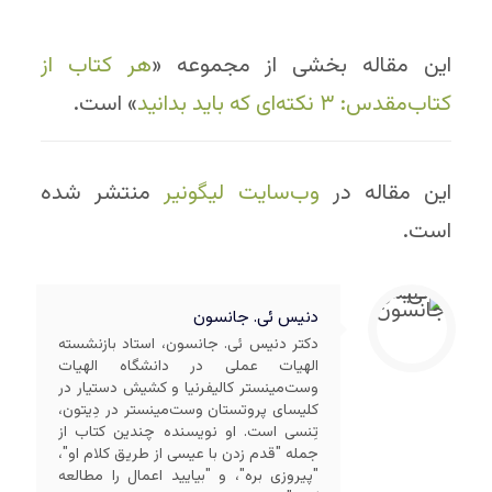
این مقاله بخشی از مجموعه «
هر کتاب از
کتاب‌مقدس: ۳ نکته‌ای که باید بدانید
» است.
این مقاله در
وب‌سایت لیگونیر
منتشر شده
است.
دنیس ئی. جانسون
دکتر دنیس ئی. جانسون، استاد بازنشسته
الهیات عملی در دانشگاه الهیات
وست‌مینستر کالیفرنیا و کشیش دستیار در
کلیسای پروتستان وست‌مینستر در دِیتون،
تِنسی است. او نویسنده چندین کتاب از
جمله "قدم زدن با عیسی از طریق کلام او"،
"پیروزی بره"، و "بیایید اعمال را مطالعه